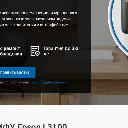
с использованием специализированного
тся основные узлы: механизм подачи
ема электропитания и интерфейсные
с ремонт
Гарантия до 3-х
обращения
лет
править заявку
 на обработку моих
персональных данных.
МФУ Epson L3100