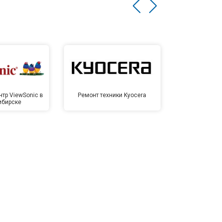
тр ViewSonic в
Ремонт техники Kyocera
Сервисный ц
ибирске
Новос