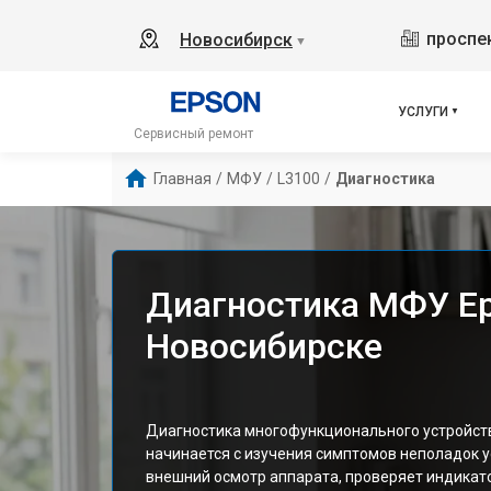
проспек
Новосибирск
▼
УСЛУГИ
Сервисный ремонт
Главная
/
МФУ
/
L3100
/
Диагностика
Диагностика МФУ Ep
Новосибирске
Диагностика многофункционального устройств
начинается с изучения симптомов неполадок у
внешний осмотр аппарата, проверяет индикато