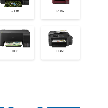
L7160
L4167
т 2700 ₽
Заказать
т 2500 ₽
Заказать
т 3500 ₽
Заказать
L3101
L1455