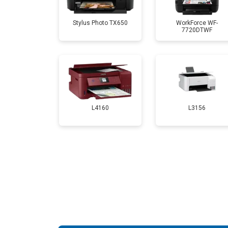
Stylus Photo TX650
WorkForce WF-
7720DTWF
Замена Wi-Fi
Замена блока питания
Замена вала
L4160
L3156