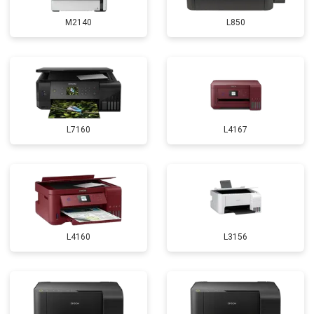
M2140
L850
L7160
L4167
L4160
L3156