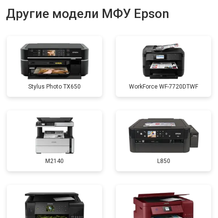
Другие модели МФУ Epson
Stylus Photo TX650
WorkForce WF-7720DTWF
M2140
L850