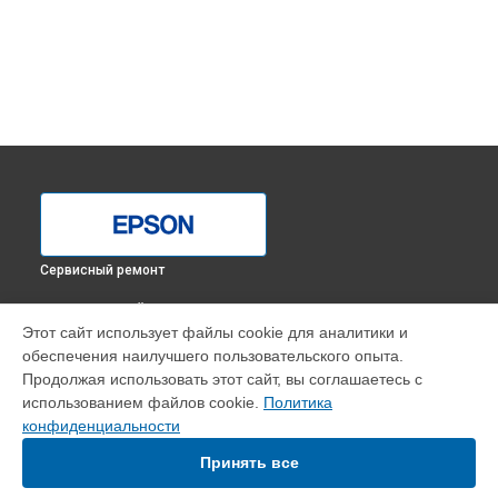
Сервисный ремонт
ВЫБЕРИ СВОЙ ГОРОД
Этот сайт использует файлы cookie для аналитики и
Замена печки МФУ M2140 Epson в
Краснодаре
обеспечения наилучшего пользовательского опыта.
Замена печки МФУ M2140 Epson в
Ростове-на-Дону
Продолжая использовать этот сайт, вы соглашаетесь с
Замена печки МФУ M2140 Epson в
Нижнем Новгороде
использованием файлов cookie.
Политика
конфиденциальности
Замена печки МФУ M2140 Epson в
Новосибирске
Замена печки МФУ M2140 Epson в
Челябинске
Принять все
Замена печки МФУ M2140 Epson в
Екатеринбурге