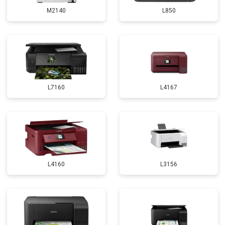
M2140
L850
L7160
L4167
L4160
L3156