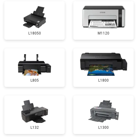
L18050
M1120
L805
L1800
L132
L1300