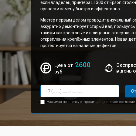
если владелец принтера L1300 от Epson столк
провести замену быстро и эффективно.
Мастер первым делом проводит визуальный ос
аккуратно демонтирует старый вал, пользуяс
такими как крестовые и шлицевые отвертки, а
открепления крепёжных элементов. Новая дета
протестируется на наличие дефектов.
2600
Экспрес
Цена от
в день 
руб
От
Нажимая на кнопку отправить я даю свое согласие