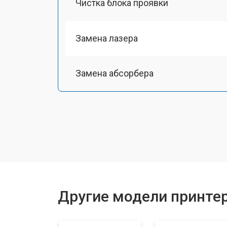
Чистка блока проявки
Замена лазера
Замена абсорбера
Ремонт автоподатчика
Замена тормозной площадки
Замена термопленки
Другие модели принте
Замена печки