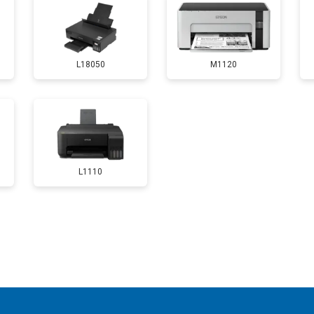
от 80 мин
о
L18050
M1120
от 60 мин
о
от 70 мин
о
L1110
от 50 мин
о