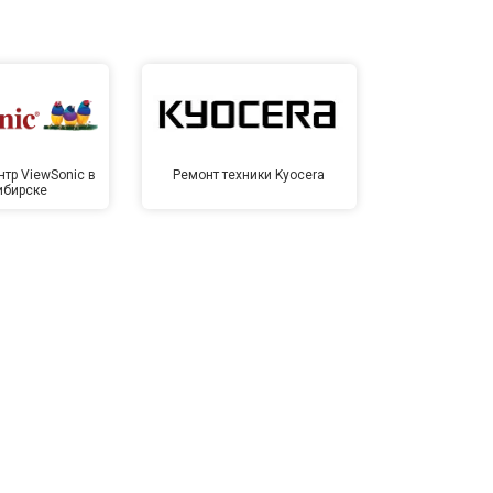
тр ViewSonic в
Ремонт техники Kyocera
Сервисный ц
ибирске
Новос