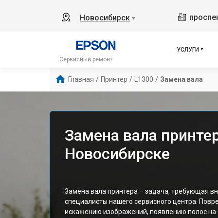
проспек
Новосибирск
▼
УСЛУГИ
Сервисный ремонт
Главная
/
Принтер
/
L1300
/
Замена вала
Замена вала принтер
Новосибирске
Замена вала принтера – задача, требующая в
специалисты нашего сервисного центра. Повр
искажению изображений, появлению полос на 