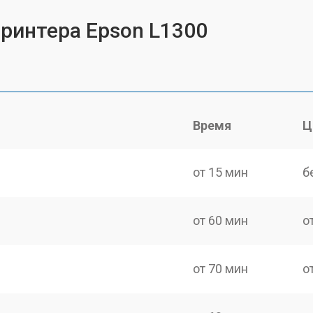
принтера Epson L1300
Время
Ц
от 15 мин
б
от 60 мин
о
от 70 мин
о