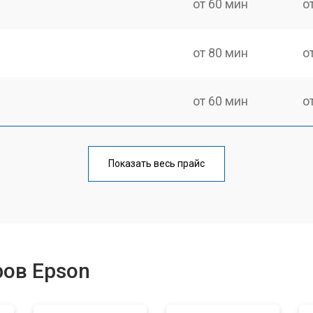
от 60 мин
о
от 80 мин
о
от 60 мин
о
от 100 мин
о
Показать весь прайс
от 50 мин
о
от 90 мин
о
ров Epson
от 70 мин
о