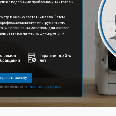
нулся с подобными проблемами, мы готовы
мотр и оценку состояния вала. Затем
ь профессиональными инструментами,
 также резиновым молотком для мягкого
ль ставится на место, фиксируется и
с ремонт
Гарантия до 3-х
обращения
лет
править заявку
 на обработку моих
персональных данных.