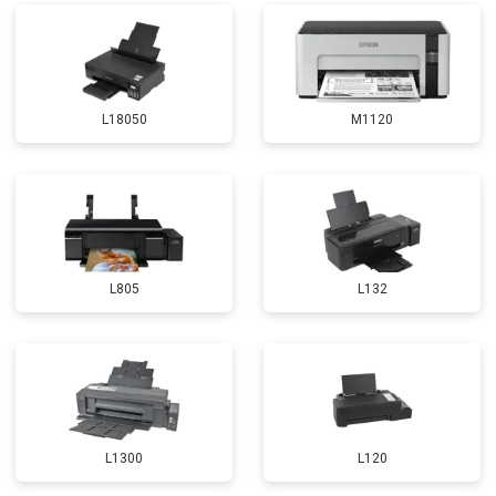
L18050
M1120
L805
L132
L1300
L120